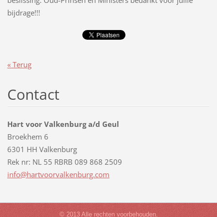
beslissing. Oud-Prinsen en Ministers bedankt voor jullie
bijdrage!!!
« Terug
Contact
Hart voor Valkenburg a/d Geul
Broekhem 6
6301 HH Valkenburg
Rek nr: NL 55 RBRB 089 868 2509
info@har
tvoorval
kenburg.
com
© 2013 Alle rechten voorbehouden.