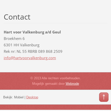
Contact
Hart voor Valkenburg a/d Geul
Broekhem 6
6301 HH Valkenburg
Rek nr: NL 55 RBRB 089 868 2509
info@har
tvoorval
kenburg.
com
© 2013 Alle rechten voorbehouden.
Mogelijk gemaakt door
Webnode
Bekijk:
Mobiel
|
Desktop