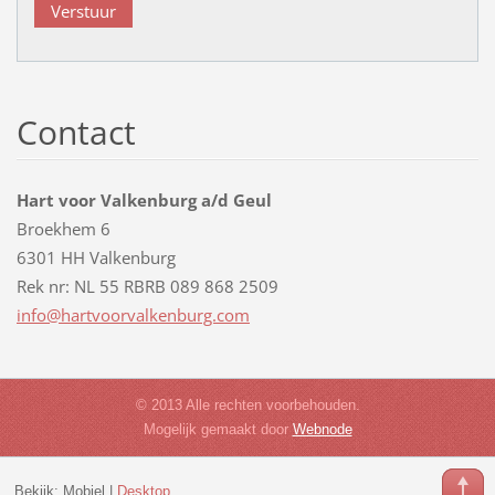
Contact
Hart voor Valkenburg a/d Geul
Broekhem 6
6301 HH Valkenburg
Rek nr: NL 55 RBRB 089 868 2509
info@har
tvoorval
kenburg.
com
© 2013 Alle rechten voorbehouden.
Mogelijk gemaakt door
Webnode
Bekijk:
Mobiel
|
Desktop