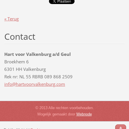
« Terug
Contact
Hart voor Valkenburg a/d Geul
Broekhem 6
6301 HH Valkenburg
Rek nr: NL 55 RBRB 089 868 2509
info@har
tvoorval
kenburg.
com
© 2013 Alle rechten voorbehouden.
Mogelijk gemaakt door
Webnode