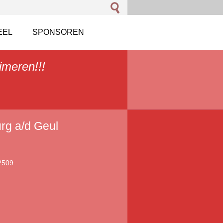
EEL
SPONSOREN
imeren!!!
rg a/d Geul
2509