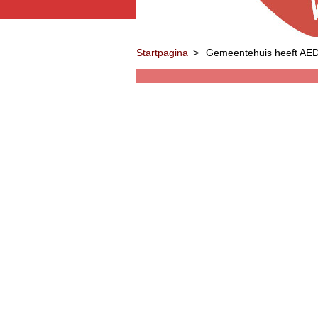
Startpagina
>
Gemeentehuis heeft AED 