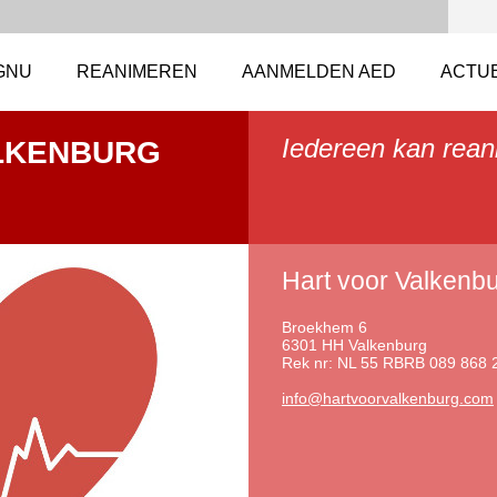
GNU
REANIMEREN
AANMELDEN AED
ACTU
Iedereen kan rean
LKENBURG
Hart voor Valkenbu
Broekhem 6
6301 HH Valkenburg
Rek nr: NL 55 RBRB 089 868 
info@har
tvoorval
kenburg.
com