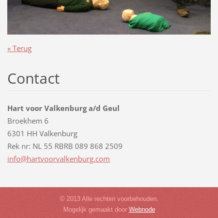
« Terug
Contact
Hart voor Valkenburg a/d Geul
Broekhem 6
6301 HH Valkenburg
Rek nr: NL 55 RBRB 089 868 2509
info@har
tvoorval
kenburg.
com
© 2013 Alle rechten voorbehouden.
Mogelijk gemaakt door
Webnode