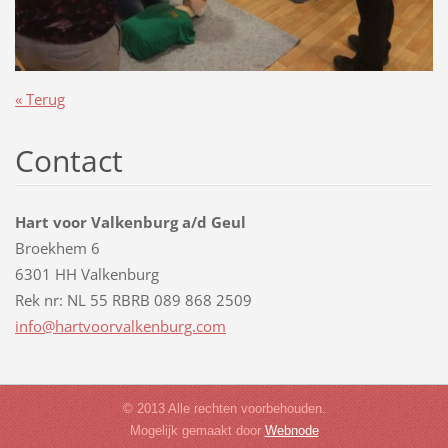
« Terug
Contact
Hart voor Valkenburg a/d Geul
Broekhem 6
6301 HH Valkenburg
Rek nr: NL 55 RBRB 089 868 2509
info@har
tvoorval
kenburg.
com
© 2013 Alle rechten voorbehouden.
Mogelijk gemaakt door
Webnode