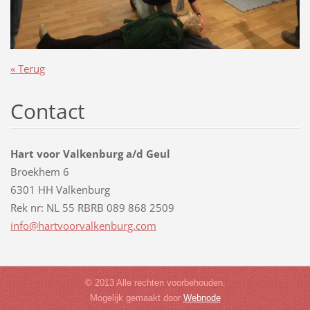
« Terug
Contact
Hart voor Valkenburg a/d Geul
Broekhem 6
6301 HH Valkenburg
Rek nr: NL 55 RBRB 089 868 2509
info@har
tvoorval
kenburg.
com
© 2013 Alle rechten voorbehouden.
Mogelijk gemaakt door
Webnode