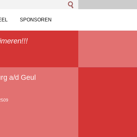
EEL
SPONSOREN
imeren!!!
rg a/d Geul
2509