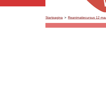
Startpagina
>
Reanimatiecursus 12 ma