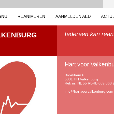
GNU
REANIMEREN
AANMELDEN AED
ACTU
Iedereen kan rean
LKENBURG
Hart voor Valkenbu
Broekhem 6
6301 HH Valkenburg
Rek nr: NL 55 RBRB 089 868 
info@har
tvoorval
kenburg.
com