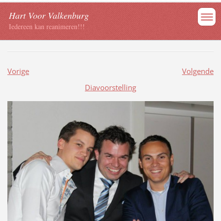
Hart Voor Valkenburg
Iedereen kan reanimeren!!!
Vorige
Volgende
Diavoorstelling